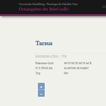
Universität Heidelberg | Theologische Fakultät Trier
ST
Ortsangaben der Bibel (odb)
Tarsus
KOORDINATEN / TYP
Palestine Grid
36º55′00″N.34º53′44″E
X Y (WGS 84)
34.895556 36.916667
Typ
Ort
+
−