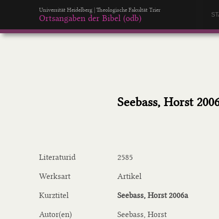
Universität Heidelberg | Theologische Fakultät Trier
ST
Ortsangaben der Bibel (odb)
Seebass, Horst 200
Literaturid
2585
Werksart
Artikel
Kurztitel
Seebass, Horst 2006a
Autor(en)
Seebass, Horst