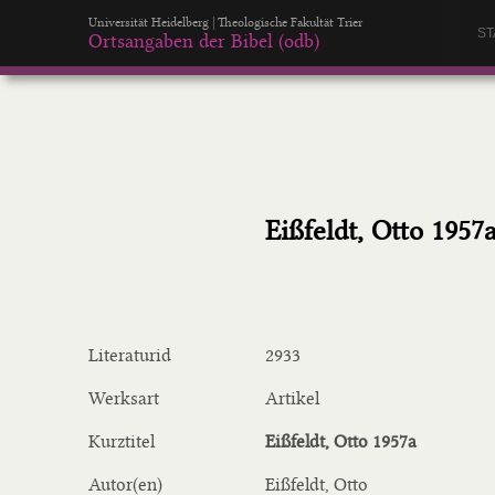
Universität Heidelberg | Theologische Fakultät Trier
ST
Ortsangaben der Bibel (odb)
Eißfeldt, Otto 1957
Literaturid
2933
Werksart
Artikel
Kurztitel
Eißfeldt, Otto 1957a
Autor(en)
Eißfeldt, Otto