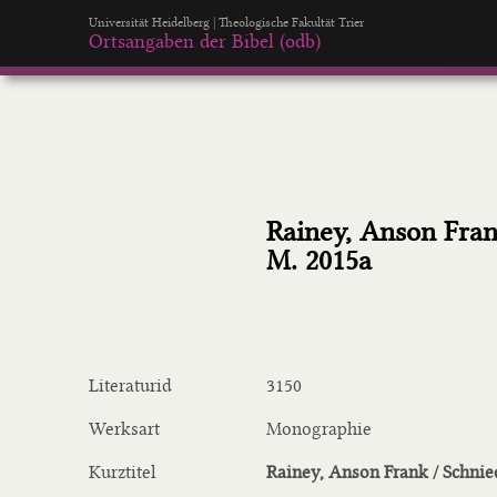
Universität Heidelberg | Theologische Fakultät Trier
Ortsangaben der Bibel (odb)
Rainey, Anson Fran
M. 2015a
Literaturid
3150
Werksart
Monographie
Kurztitel
Rainey, Anson Frank / Schni