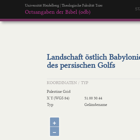
Universität Heidelberg | Theologische Fakultät Trier
ST
Ortsangaben der Bibel (odb)
Landschaft östlich Babylon
des persischen Golfs
KOORDINATEN / TYP
Palestine Grid
X Y (WGS 84)
51.00 30.44
Typ
Geländename
+
−