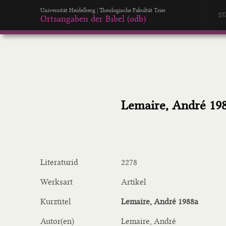
Universität Heidelberg | Theologische Fakultät Trier
ST
Ortsangaben der Bibel (odb)
Lemaire, André 19
Literaturid
2278
Werksart
Artikel
Kurztitel
Lemaire, André 1988a
Autor(en)
Lemaire, André