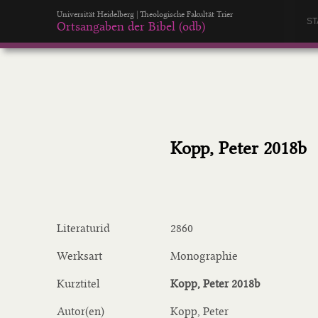
Universität Heidelberg | Theologische Fakultät Trier
ST
Ortsangaben der Bibel (odb)
Kopp, Peter 2018b
Literaturid
2860
Werksart
Monographie
Kurztitel
Kopp, Peter 2018b
Autor(en)
Kopp, Peter