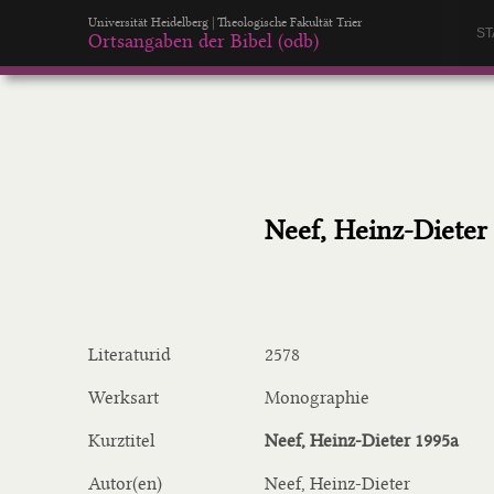
Universität Heidelberg | Theologische Fakultät Trier
ST
Ortsangaben der Bibel (odb)
Neef, Heinz-Dieter
Literaturid
2578
Werksart
Monographie
Kurztitel
Neef, Heinz-Dieter 1995a
Autor(en)
Neef, Heinz-Dieter